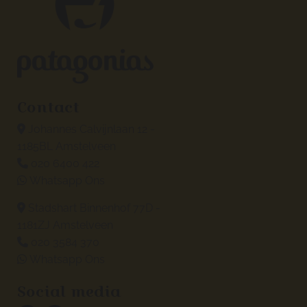
Contact
Johannes Calvijnlaan 12 -

1185BL Amstelveen
020 6400 422

Whatsapp Ons

Stadshart Binnenhof 77D -

1181ZJ Amstelveen
020 3584 370

Whatsapp Ons

Social media