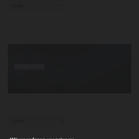
Code
Code