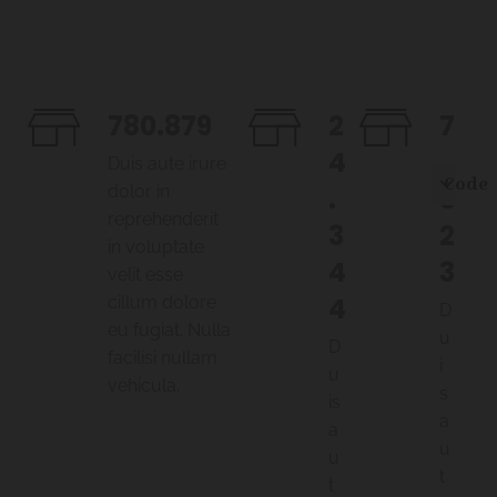
780.879
2
7
4
.
Duis aute irure
Code
dolor in
.
8
reprehenderit
3
2
in voluptate
4
3
velit esse
4
cillum dolore
D
eu fugiat. Nulla
u
D
facilisi nullam
i
u
vehicula.
s
is
a
a
u
u
t
t