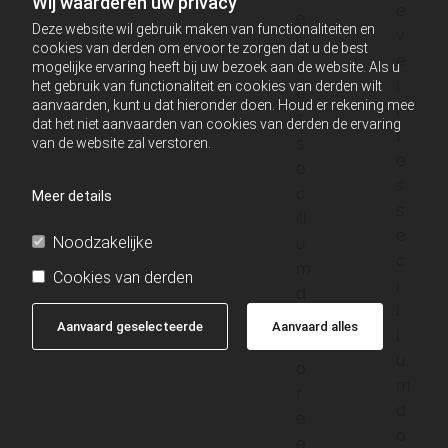
Wij waarderen uw privacy
e
e
Deze website wil gebruik maken van functionaliteiten en
v
li
cookies van derden om ervoor te zorgen dat u de best
e
mogelijke ervaring heeft bij uw bezoek aan de website. Als u
t
l
het gebruik van functionaliteit en cookies van derden wilt
e
aanvaarden, kunt u dat hieronder doen. Houd er rekening mee
i
s
dat het niet aanvaarden van cookies van derden de ervaring
t
s
van de website zal verstoren.
e
e
s
c
Meer details
s
ill
e
Noodzakelijke
u
c
m
Cookies van derden
i
d
l
o
Aanvaard geselecteerde
Aanvaard alles
l
l
u
o
m
r
d
e
o
e