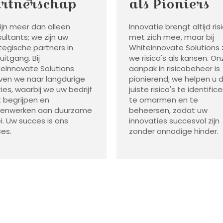
rtnerschap
als Pioniers
zijn meer dan alleen
Innovatie brengt altijd ris
ultants; we zijn uw
met zich mee, maar bij
tegische partners in
WhiteInnovate Solutions 
uitgang. Bij
we risico's als kansen. On
eInnovate Solutions
aanpak in risicobeheer is
ven we naar langdurige
pionierend; we helpen u 
ties, waarbij we uw bedrijf
juiste risico's te identifice
 begrijpen en
te omarmen en te
enwerken aan duurzame
beheersen, zodat uw
i. Uw succes is ons
innovaties succesvol zijn
es.
zonder onnodige hinder.