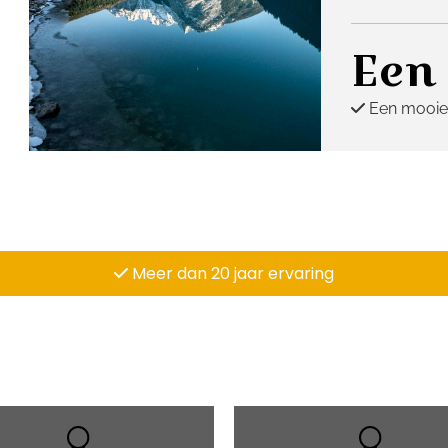
Een
Een mooie

Meer dan 20 jaar ervaring
