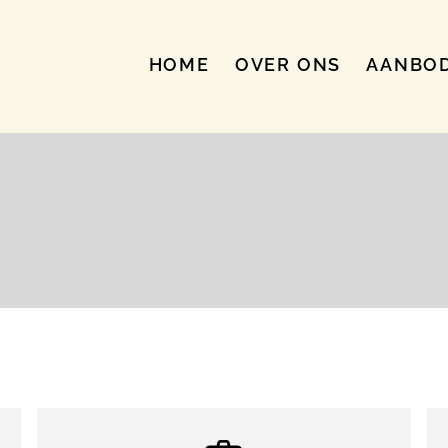
HOME
OVER ONS
AANBO